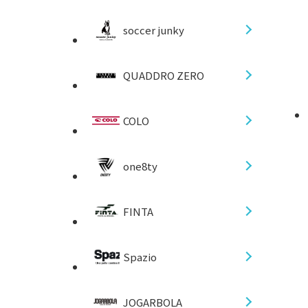
soccer junky
QUADDRO ZERO
COLO
one8ty
FINTA
Spazio
JOGARBOLA