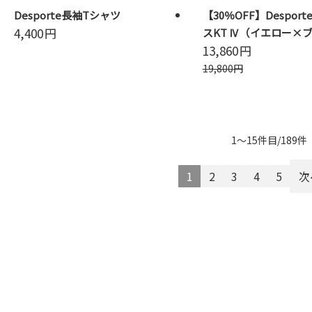
Desporte長袖Tシャツ
【30％OFF】Despor
4,400
円
スKT Ⅳ（イエロー×
13,860
円
19,800
円
1～15件目/189件
1
2
3
4
5
次