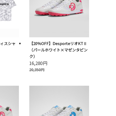
ティスシャ
【20％OFF】DesporteリオKTⅡ
（パールホワイト×マゼンタピン
ク）
16,280
円
20,350
円