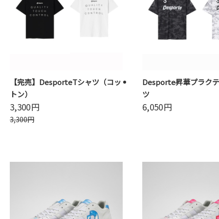
【完売】DesporteTシャツ（コッ
Desporte昇華プラク
トン）
ツ
3,300
円
6,050
円
3,300
円