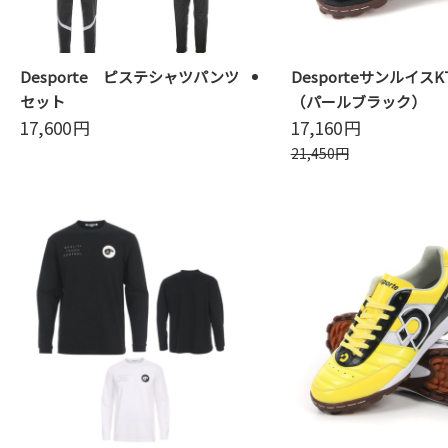
Desporte ピステシャツパンツ
DesporteサンルイスK
セット
（パールブラック）
17,600
円
17,160
円
21,450
円