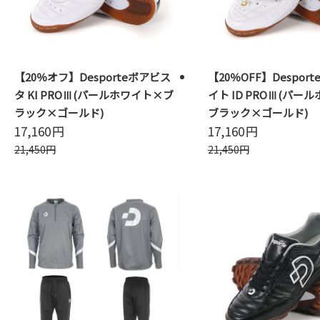
【20％オフ】Desporteボアビス
【20％OFF】Despor
タ KI PROⅢ(パールホワイト×ブ
イト ID PROⅢ(パー
ラック×ゴールド)
ブラック×ゴールド)
17,160
円
17,160
円
21,450
円
21,450
円