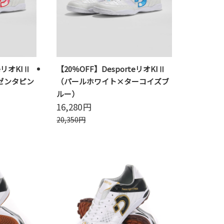
eリオKIⅡ
【20％OFF】DesporteリオKIⅡ
ゼンタピン
（パールホワイト×ターコイズブ
ルー）
16,280
円
20,350
円