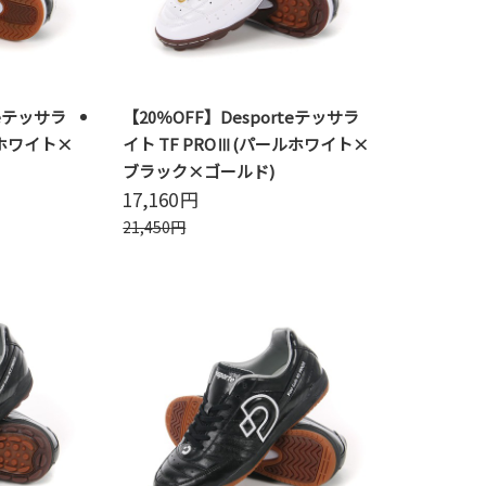
teテッサラ
【20％OFF】Desporteテッサラ
ルホワイト×
イト TF PROⅢ(パールホワイト×
ブラック×ゴールド)
17,160
円
21,450
円