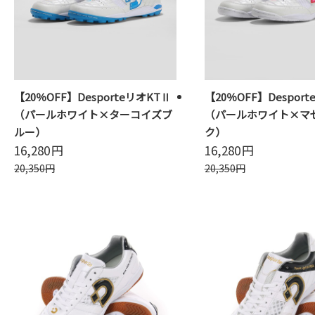
【20％OFF】DesporteリオKTⅡ
【20％OFF】Desport
（パールホワイト×ターコイズブ
（パールホワイト×マ
ルー）
ク）
16,280
円
16,280
円
20,350
円
20,350
円