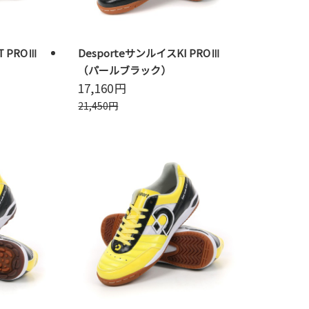
T PROⅢ
DesporteサンルイスKI PROⅢ
（パールブラック）
17,160
円
21,450
円