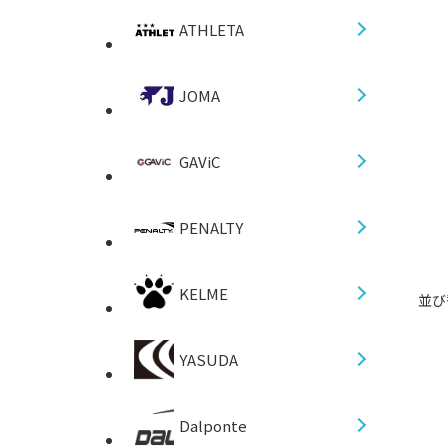
ATHLETA
JOMA
GAViC
PENALTY
KELME
並び
YASUDA
Dalponte