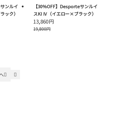
teサンルイ
【30％OFF】Desporteサンルイ
ブラック）
スKI Ⅳ（イエロー×ブラック）
13,860
円
19,800
円
へ