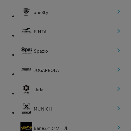
one8ty
FINTA
Spazio
JOGARBOLA
sfida
MUNICH
Bane2インソール