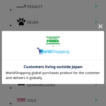
PENALTY
KELME
YASUDA
Dalponte
soccer junky
QUADDRO ZERO
COLO