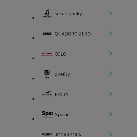
soccer junky
QUADDRO ZERO
COLO
one8ty
FINTA
Spazio
JOGARBOLA