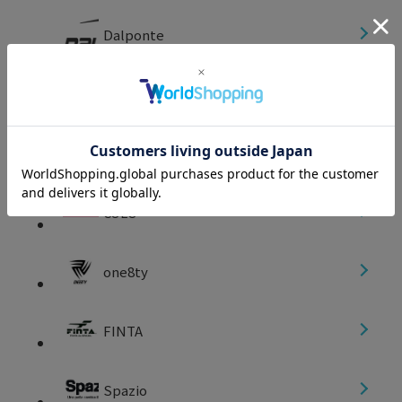
Dalponte
soccer junky
QUADDRO ZERO
COLO
one8ty
FINTA
Spazio